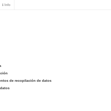
Info
a
ación
entos de recopilación de datos
 datos