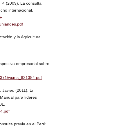
, P. (2009). La consulta
cho internacional.
p-
Uniandes.pdf
ación y la Agricultura.
rspectiva empresarial sobre
97371/wcms_821384.pdf
, Javier. (2011). En
 Manual para líderes
DL.
24.pdf
onsulta previa en el Perú: