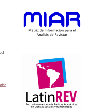
oel
ción