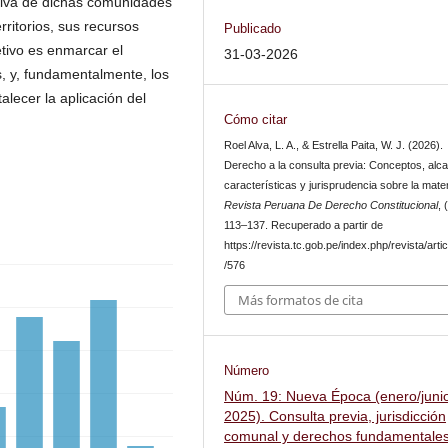
ctiva de dichas comunidades
ritorios, sus recursos
Publicado
etivo es enmarcar el
31-03-2026
s, y, fundamentalmente, los
alecer la aplicación del
Cómo citar
Roel Alva, L. A., & Estrella Paita, W. J. (2026).
Derecho a la consulta previa: Conceptos, alc
características y jurisprudencia sobre la mater
Revista Peruana De Derecho Constitucional
, 
113–137. Recuperado a partir de
https://revista.tc.gob.pe/index.php/revista/arti
/576
Más formatos de cita
Número
Núm. 19: Nueva Época (enero/juni
2025). Consulta previa, jurisdicción
comunal y derechos fundamentale