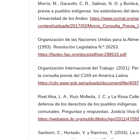
Morris, M., Garavito, C. R., Salinas, N. O. y Buriticá
previa a pueblos indígenas: los estándares del dere
Universidad de los Andes.
https://www.ocmal.org/w
content/uploads/2017/03/Morris_Consulta_Previa_
Organización de las Naciones Unidas para la Aliment
(1993). Resolución Legislativa N.º 26253.
https://faolex.fao.org/docs/pdf/per198516.pdf
Organización Internacional del Trabajo. (2021). Pe
la consulta previa del C169 en América Latina.
https://cdn.www.gob.pe/uploads/document/file/40
Roel Alva, L. A., Ruiz Molleda, J. C. y La Rosa Calle
defensa de los derechos de los pueblos indígenas.
comunales. Preguntas y respuestas. Justicia Viva-I
https://webapps.ilo.org/public/libdoc/igo/2011/4709
Sanborn, C., Hurtado, V. y Ramírez, T. (2016). La c