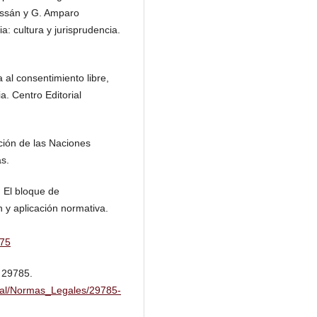
ussán y G. Amparo
: cultura y jurisprudencia.
 al consentimiento libre,
. Centro Editorial
ción de las Naciones
s.
. El bloque de
 y aplicación normativa.
175
º 29785.
Pal/Normas_Legales/29785-