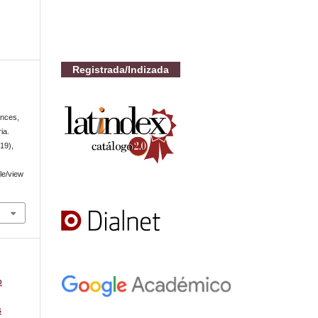
Registrada/Indizada
ances,
ia.
(19),
cle/view
o
s