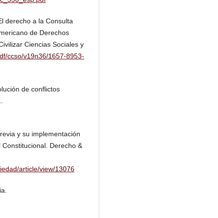
El derecho a la Consulta
ramericano de Derechos
vilizar Ciencias Sociales y
/pdf/ccso/v19n36/1657-8953-
olución de conflictos
.
previa y su implementación
al Constitucional. Derecho &
iedad/article/view/13076
ia.