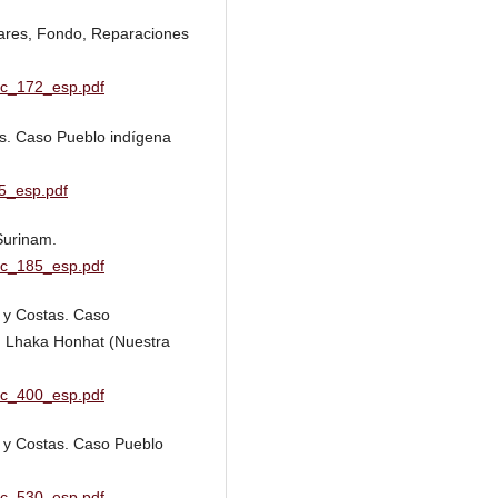
nares, Fondo, Reparaciones
iec_172_esp.pdf
s. Caso Pueblo indígena
45_esp.pdf
Surinam.
iec_185_esp.pdf
 y Costas. Caso
n Lhaka Honhat (Nuestra
iec_400_esp.pdf
 y Costas. Caso Pueblo
iec_530_esp.pdf