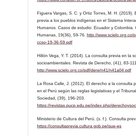
Figuera Vargas, S. C. y Ortiz Torres, M. H. (2019). 
previa a los pueblos indígenas en el Sistema Inte
Humanos. Casos de estudio: Ecuador y Colombia. Ci
Humanas, 19(36), 59-76.
http://www.scielo.org.co
ccso-19-36-59.pdf
Hillón Vega, Y. T. (2014). La consulta previa en la s
socioambientales. Revista de Derecho, (41), 83-111
http://www.scielo.org.co/pdf/dere/n41/n41a04.pdf
La Rosa Calle, J. (2012). El derecho a la consulta 
en el Perú según las reglas legislativas y el Tribun
Sociedad, (39), 196-203.
https://revistas.pucp.edu.pe/index.php/derechoysoc
Ministerio de Cultura del Perú. (s. f.). Consulta prev
https://consultaprevia.cultura.gob.pe/que-es