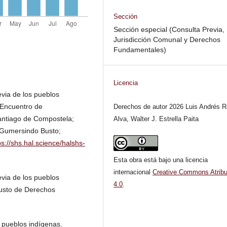
Sección
Sección especial (Consulta Previa,
Jurisdicción Comunal y Derechos
Fundamentales)
Licencia
evia de los pueblos
 Encuentro de
Derechos de autor 2026 Luis Andrés R
antiago de Compostela;
Alva, Walter J. Estrella Paita
s Gumersindo Busto;
ps://shs.hal.science/halshs-
Esta obra está bajo una licencia
internacional
Creative Commons Atribu
evia de los pueblos
4.0
.
eusto de Derechos
 pueblos indígenas.