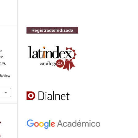
Registrada/Indizada
y
as
ia.
(19),
cle/view
o
s