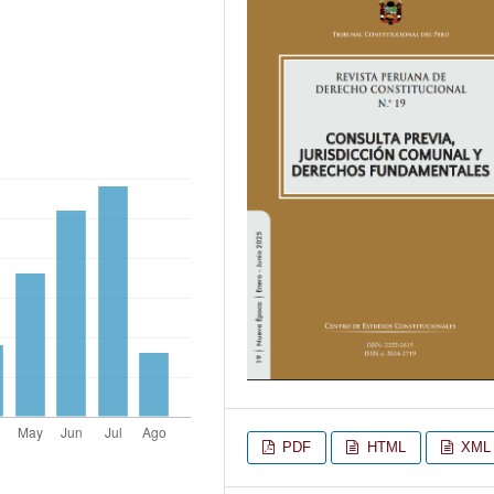
PDF
HTML
XML