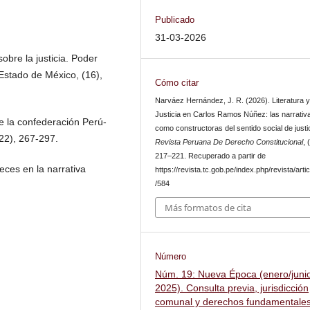
Publicado
31-03-2026
obre la justicia. Poder
 Estado de México, (16),
Cómo citar
Narváez Hernández, J. R. (2026). Literatura 
Justicia en Carlos Ramos Núñez: las narrativ
de la confederación Perú-
como constructoras del sentido social de justic
(22), 267-297.
Revista Peruana De Derecho Constitucional
, 
217–221. Recuperado a partir de
eces en la narrativa
https://revista.tc.gob.pe/index.php/revista/arti
/584
Más formatos de cita
Número
Núm. 19: Nueva Época (enero/juni
2025). Consulta previa, jurisdicción
comunal y derechos fundamentale