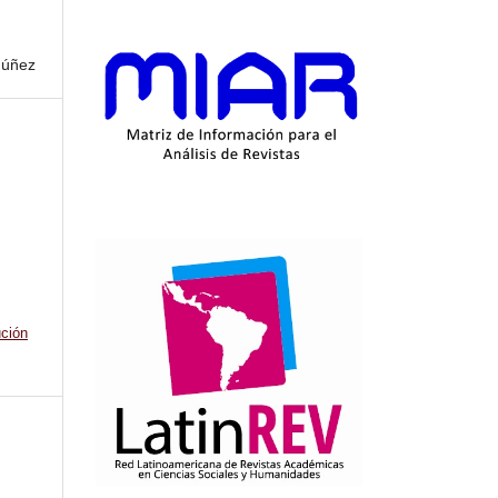
Núñez
ción