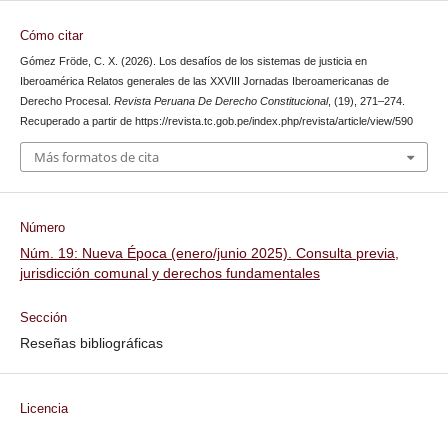
Cómo citar
Gómez Fröde, C. X. (2026). Los desafíos de los sistemas de justicia en
Iberoamérica Relatos generales de las XXVIII Jornadas Iberoamericanas de
Derecho Procesal.
Revista Peruana De Derecho Constitucional
, (19), 271–274.
Recuperado a partir de https://revista.tc.gob.pe/index.php/revista/article/view/590
Más formatos de cita
Número
Núm. 19: Nueva Época (enero/junio 2025). Consulta previa,
jurisdicción comunal y derechos fundamentales
Sección
Reseñas bibliográficas
Licencia