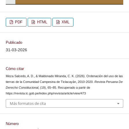
PDF
HTML
XML
Publicado
31-03-2026
Cómo citar
Meza Salcedo, A. D., & Maldonado Miranda, C. K. (2026). Ordenación del uso de las
tierras de la Comunidad Campesina de Ticlacayán, 2010-2020.
Revista Peruana De
Derecho Constitucional
, (19), 65–85. Recuperado a partir de
https://revista.tc.gob.pe/index.php/revista/article/view/473
Más formatos de cita
Número